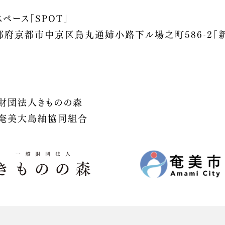
ペース「SPOT」
 京都府京都市中京区烏丸通姉小路下ル場之町586-2「
財団法人きものの森
場奄美大島紬協同組合