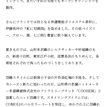
インナップ。またいずれの生地でもオープンカラーシャツを
製作。
さらにブランドでは初となる快適機能ポリエステル素材に、
伊藤若冲の『虻に双鶏図』を染めました。その他ペイズリ
ー、アロハ、渦、七三柄と豊富に取り揃えています。
夏きものでは、山形米沢織のシルクサッカーや紗組織のも
の、新潟十日町、東京江戸小紋、滋賀長浜のちりめんと、各
産地それぞれで拘ったものづくりをしております。
羽織スタイルには新潟小千谷の片貝染紅梅の生地を。そして
今シーズン新たに加わったのが、山形県の老舗ニットメーカ
ー米富繊維株式会社のファクトリーブランド「COOHEM」と
協業したニット羽織です。スタイリングアイテムでは、
COMOLIのバルカラーコートを別注し、ゆかたの上に羽織れ