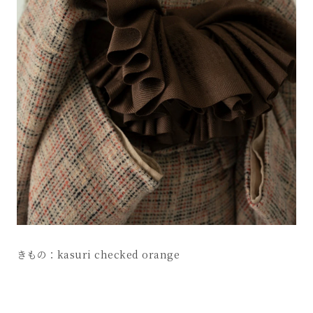
きもの：kasuri checked orange