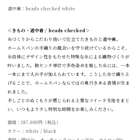
道中着：beads checked white
＜きもの・道中着 / beads checked＞
糸づくりからこだわり抜いて仕立てたきものと道中着。
ホームスパンの手織りの風合いを守り続けているからこそ、
糸自体にデザイン性をもたせた特殊な糸による織物づくりが
叶いました。数センチ単位で多色染めを施した糸には、一本
一本にまで人の手が加えられています。こうした糸で織り上
げることで、ホームスパンならではの奥行きある表情が生ま
れました。
手しごとのぬくもりが感じられる上質なツイード生地をまと
い、いつもより少し特別な時間をお楽しみください。
価格：187,000円（税込）
カラー：white / black
素材：綿66％、オーガニックコットン16％、ナイロン9％、