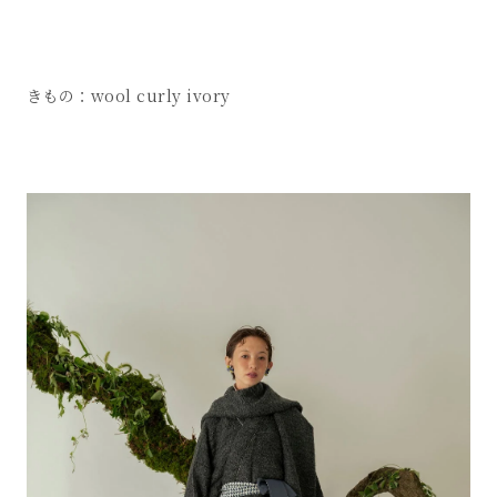
きもの：wool curly ivory