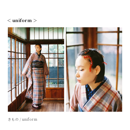
＜ uniform ＞
きもの / uniform