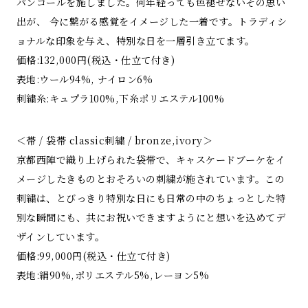
パンコールを施しました。何年経っても色褪せないその思い
出が、 今に繋がる感覚をイメージした一着です。トラディシ
ョナルな印象を与え、特別な日を一層引き立てます。
価格:132,000円(税込・仕立て付き)
表地:ウール94%, ナイロン6%
刺繍糸:キュプラ100%,下糸ポリエステル100%
＜帯 / 袋帯 classic刺繍 / bronze,ivory＞
京都西陣で織り上げられた袋帯で、キャスケードブーケをイ
メージしたきものとおそろいの刺繍が施されています。この
刺繍は、とびっきり特別な日にも日常の中のちょっとした特
別な瞬間にも、共にお祝いできますようにと想いを込めてデ
ザインしています。
価格:99,000円(税込・仕立て付き)
表地:絹90%,ポリエステル5%,レーヨン5%