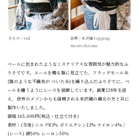
きもの / veil
袋帯 / 米沢織 topping
monochrome
ベールに包まれたようなミステリアスな雰囲気が魅力的なふ
りそでです。エールを贈る旗に見立てた、フラッグモール糸
(旗のような不織布が ついた糸)を織り込んだふりそでに、ベ
ールを纏うようにレースを装飾しています。創業128年を迎
え、世界のメゾンからも信頼される米沢織の織元の方と共に
製作いたしました。
価格:165,000円(税込・仕立て付き)
素材：(生地) シルク83% ポリエチレン13% ナイロン4% /
(レース) 綿50％ レーヨン50％