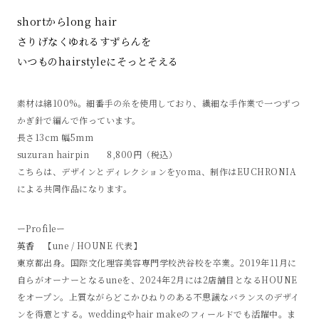
shortからlong hair
さりげなくゆれるすずらんを
いつものhairstyleにそっとそえる
素材は綿100%。細番手の糸を使用しており、繊細な手作業で一つずつ
かぎ針で編んで作っています。
長さ13cm 幅5mm
suzuran hairpin 8,800円（税込）
こちらは、デザインとディレクションをyoma、制作はEUCHRONIA
による共同作品になります。
ーProfileー
英香
【une / HOUNE 代表】
東京都出身。国際文化理容美容専門学校渋谷校を卒業。2019年11月に
自らがオーナーとなるuneを、2024年2月には2店舗目となるHOUNE
をオープン。上質ながらどこかひねりのある不思議なバランスのデザイ
ンを得意とする。weddingやhair makeのフィールドでも活躍中。ま