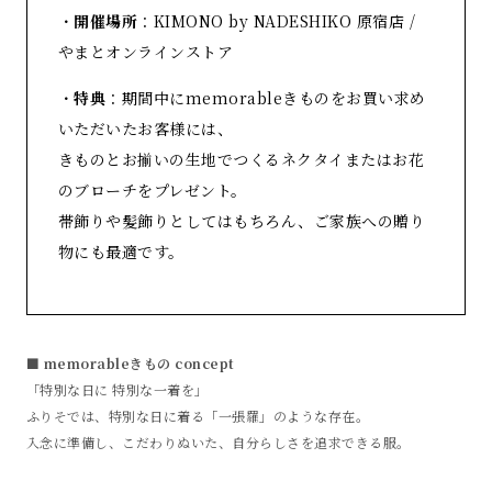
・
開催場所
：KIMONO by NADESHIKO 原宿店 /
やまとオンラインストア
・
特典
：期間中にmemorableきものをお買い求め
いただいたお客様には、
きものとお揃いの生地でつくるネクタイまたはお花
のブローチをプレゼント。
帯飾りや髪飾りとしてはもちろん、ご家族への贈り
物にも最適です。
■
memorableきもの concept
「特別な日に 特別な一着を」
ふりそでは、特別な日に着る「一張羅」のような存在。
入念に準備し、こだわりぬいた、自分らしさを追求できる服。