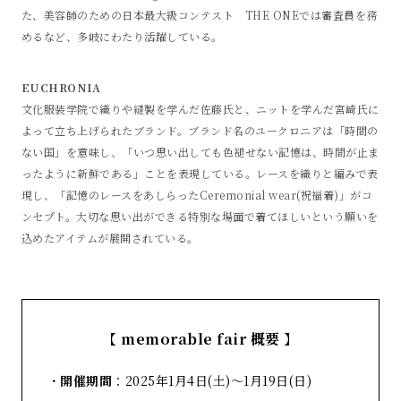
た、美容師のための日本最大級コンテスト THE ONEでは審査員を務
めるなど、多岐にわたり活躍している。
EUCHRONIA
文化服装学院で織りや縫製を学んだ佐藤氏と、ニットを学んだ宮崎氏に
よって立ち上げられたブランド。ブランド名のユークロニアは「時間の
ない国」を意味し、「いつ思い出しても色褪せない記憶は、時間が止ま
ったように新鮮である」ことを表現している。レースを織りと編みで表
現し、「記憶のレースをあしらったCeremonial wear(祝福着)」がコ
ンセプト。大切な思い出ができる特別な場面で着てほしいという願いを
込めたアイテムが展開されている。
【
memorable fair 概要
】
・
開催期間
：2025年1月4日(土)〜1月19日(日)