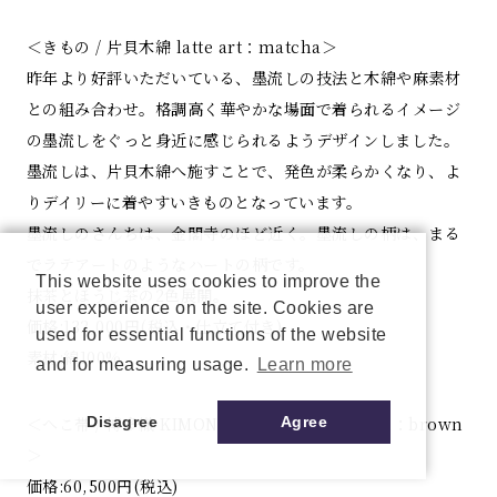
＜きもの / 片貝木綿 latte art：matcha＞
昨年より好評いただいている、墨流しの技法と木綿や麻素材
との組み合わせ。格調高く華やかな場面で着られるイメージ
の墨流しをぐっと身近に感じられるようデザインしました。
墨流しは、片貝木綿へ施すことで、発色が柔らかくなり、よ
りデイリーに着やすいきものとなっています。
墨流しのさんちは、金閣寺のほど近く。墨流しの柄は、まる
でラテアートのようなハートの柄です。
This website uses cookies to improve the
抹茶とほうじ茶の2色展開。
user experience on the site. Cookies are
価格:132,000円(税込・仕立て付き)
used for essential functions of the website
素材:綿100%
and for measuring usage.
Learn more
＜へこ帯 / 博多織 KIMONO by NADESHIKO献上：brown
Disagree
Agree
＞
価格:60,500円(税込)