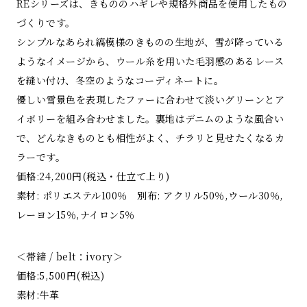
REシリーズは、きもののハギレや規格外商品を使用したもの
づくりです。
シンプルなあられ縞模様のきものの生地が、雪が降っている
ようなイメージから、ウール糸を用いた毛羽感のあるレース
を縫い付け、冬空のようなコーディネートに。
優しい雪景色を表現したファーに合わせて淡いグリーンとア
イボリーを組み合わせました。裏地はデニムのような風合い
で、どんなきものとも相性がよく、チラリと見せたくなるカ
ラーです。
価格:24,200円(税込・仕立て上り)
素材: ポリエステル100％ 別布: アクリル50％,ウール30％,
レーヨン15％,ナイロン5％
＜帯締 / belt：ivory＞
価格:5,500円(税込)
素材:牛革