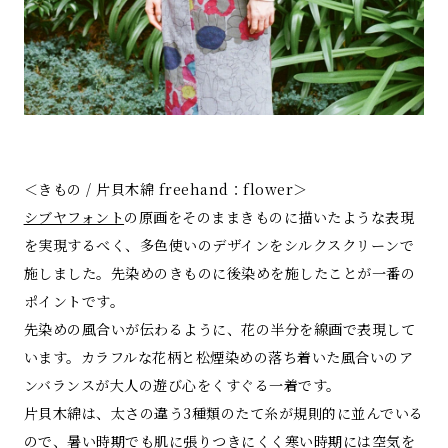
＜きもの / 片貝木綿 freehand：flower＞
シブヤフォント
の原画をそのままきものに描いたような表現
を実現するべく、多色使いのデザインをシルクスクリーンで
施しました。先染めのきものに後染めを施したことが一番の
ポイントです。
先染めの風合いが伝わるように、花の半分を線画で表現して
います。カラフルな花柄と松煙染めの落ち着いた風合いのア
ンバランスが大人の遊び心をくすぐる一着です。
片貝木綿は、太さの違う3種類のたて糸が規則的に並んでいる
ので、暑い時期でも肌に張りつきにくく寒い時期には空気を