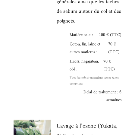
générales ainsi que les taches
de sébum autour du col et des
poignets.
Matière soie :
100 € (TTC)
Coton, lin, laine et
70 €
autres matières :
(TTC)
Haori, nagajuban,
70 €
obi :
(TTC)
Tous les prix s’entendent toutes taxes
comprises.
Délai de traitement : 6
semaines
Lavage à l’ozone (Yukata,