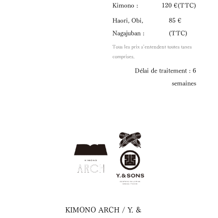
Kimono :
120 €(TTC)
Haori, Obi,
85 €
Nagajuban :
(TTC)
Tous les prix s’entendent toutes taxes
comprises.
Délai de traitement : 6
semaines
KIMONO ARCH / Y. &