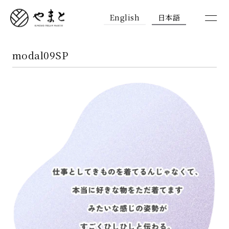
English
日本語
modal09SP