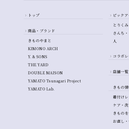
トップ
ピックア
とりくみ
商品・ブランド
さんち・
きものやまと
人
KIMONO ARCH
コラボレ
Y. & SONS
THE YARD
店舗一覧
DOUBLE MAISON
YAMATO Tsunagari Project
きもの情
YAMATO Lab.
着付けレ
ケア・洗
きものを
お直し・