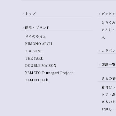
トップ
ピックア
とりくみ
商品・ブランド
さんち・
きものやまと
人
KIMONO ARCH
コラボレ
Y. & SONS
THE YARD
店舗一覧
DOUBLE MAISON
YAMATO Tsunagari Project
きもの情
YAMATO Lab.
着付けレ
ケア・洗
きものを
お直し・