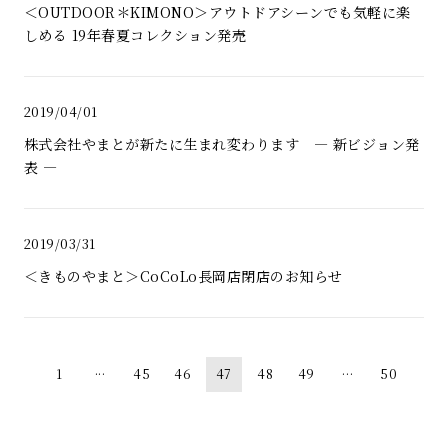
＜OUTDOOR＊KIMONO＞アウトドアシーンでも気軽に楽
しめる 19年春夏コレクション発売
2019/04/01
株式会社やまとが新たに生まれ変わります ― 新ビジョン発
表 ―
2019/03/31
＜きものやまと＞CoCoLo長岡店閉店のお知らせ
...
...
1
45
46
47
48
49
50